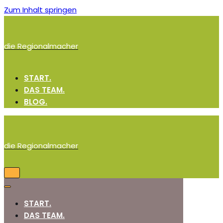
Zum Inhalt springen
die Regionalmacher
START.
DAS TEAM.
BLOG.
die Regionalmacher
Navigation
umschalten
Navigation
umschalten
START.
DAS TEAM.