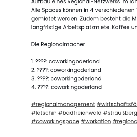
Aufbau eines Regional-Netzwerks im lä
Alle Spaces können in 4 verschiedenen 
gemietet werden. Zudem besteht die Mög
langfristige Arbeitsplatzmiete. Kaffee un
Die Regionalmacher
1. ????: coworkingoderland
2. ????: coworkingoderland
3. ????: coworkingoderland
4. ????: coworkingoderland
#regionalmanagement
#wirtschaftsf
#letschin
#badfreienwald
#straußber
#coworkingspace
#workation
#regiona